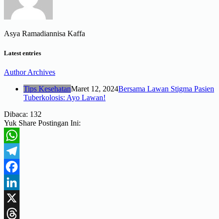
Asya Ramadiannisa Kaffa
Latest entries
Author Archives
Tips Kesehatan
Maret 12, 2024
Bersama Lawan Stigma Pasien
Tuberkolosis: Ayo Lawan!
Dibaca:
132
Yuk Share Postingan Ini:
WhatsApp
Telegram
Facebook
LinkedIn
X