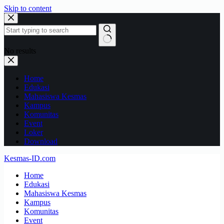
Skip to content
No results
Home
Edukasi
Mahasiswa Kesmas
Kampus
Komunitas
Event
Loker
Download
Kesmas-ID.com
Home
Edukasi
Mahasiswa Kesmas
Kampus
Komunitas
Event