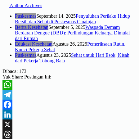
Author Archives
Puskesmas
September 14, 2025
Penyuluhan Perilaku Hidup
Bersih dan Sehat di Puskesmas Cipatujah
Berita Kesehatan
September 5, 2025
Waspada Demam
Berdarah Dengue (DBD): Perlindungan Keluarga Dimulai
dari Rumah
Edukasi Kesehatan
Agustus 26, 2025
Pemeriksaan Rutin,
Kunci Pekerja Sehat
Puskesmas
Agustus 23, 2025
Sehat untuk Hari Esok, Kisah
dari Pekerja Tobong Bata
Dibaca:
173
Yuk Share Postingan Ini:
WhatsApp
Telegram
Facebook
LinkedIn
X