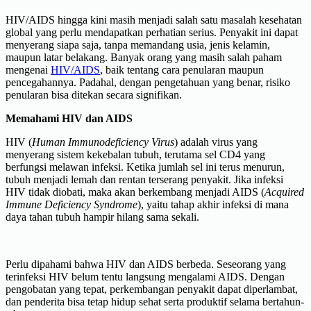
HIV/AIDS hingga kini masih menjadi salah satu masalah kesehatan
global yang perlu mendapatkan perhatian serius. Penyakit ini dapat
menyerang siapa saja, tanpa memandang usia, jenis kelamin,
maupun latar belakang. Banyak orang yang masih salah paham
mengenai
HIV/AIDS
, baik tentang cara penularan maupun
pencegahannya. Padahal, dengan pengetahuan yang benar, risiko
penularan bisa ditekan secara signifikan.
Memahami HIV dan AIDS
HIV (
Human Immunodeficiency Virus
) adalah virus yang
menyerang sistem kekebalan tubuh, terutama sel CD4 yang
berfungsi melawan infeksi. Ketika jumlah sel ini terus menurun,
tubuh menjadi lemah dan rentan terserang penyakit. Jika infeksi
HIV tidak diobati, maka akan berkembang menjadi AIDS (
Acquired
Immune Deficiency Syndrome
), yaitu tahap akhir infeksi di mana
daya tahan tubuh hampir hilang sama sekali.
Perlu dipahami bahwa HIV dan AIDS berbeda. Seseorang yang
terinfeksi HIV belum tentu langsung mengalami AIDS. Dengan
pengobatan yang tepat, perkembangan penyakit dapat diperlambat,
dan penderita bisa tetap hidup sehat serta produktif selama bertahun-