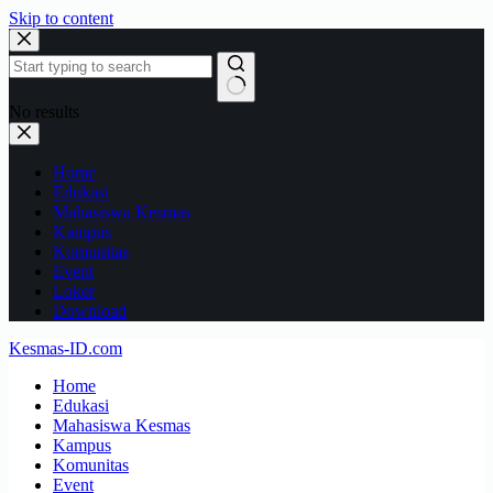
Skip to content
No results
Home
Edukasi
Mahasiswa Kesmas
Kampus
Komunitas
Event
Loker
Download
Kesmas-ID.com
Home
Edukasi
Mahasiswa Kesmas
Kampus
Komunitas
Event