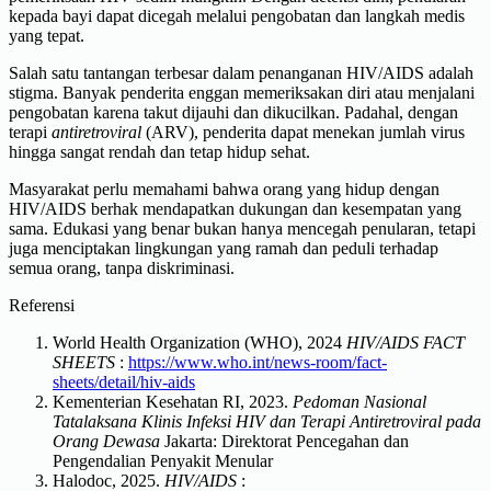
kepada bayi dapat dicegah melalui pengobatan dan langkah medis
yang tepat.
Salah satu tantangan terbesar dalam penanganan HIV/AIDS adalah
stigma. Banyak penderita enggan memeriksakan diri atau menjalani
pengobatan karena takut dijauhi dan dikucilkan. Padahal, dengan
terapi
antiretroviral
(ARV), penderita dapat menekan jumlah virus
hingga sangat rendah dan tetap hidup sehat.
Masyarakat perlu memahami bahwa orang yang hidup dengan
HIV/AIDS berhak mendapatkan dukungan dan kesempatan yang
sama. Edukasi yang benar bukan hanya mencegah penularan, tetapi
juga menciptakan lingkungan yang ramah dan peduli terhadap
semua orang, tanpa diskriminasi.
Referensi
World Health Organization (WHO), 2024
HIV/AIDS FACT
SHEETS
:
https://www.who.int/news-room/fact-
sheets/detail/hiv-aids
Kementerian Kesehatan RI, 2023.
Pedoman Nasional
Tatalaksana Klinis Infeksi HIV dan Terapi Antiretroviral pada
Orang Dewasa
Jakarta:
Direktorat Pencegahan dan
Pengendalian Penyakit Menular
Halodoc, 2025.
HIV/AIDS
: