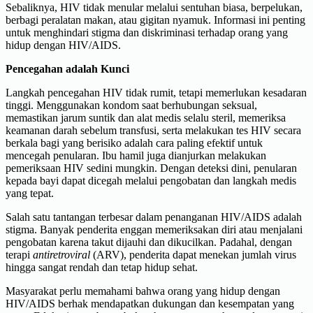
Sebaliknya, HIV tidak menular melalui sentuhan biasa, berpelukan,
berbagi peralatan makan, atau gigitan nyamuk. Informasi ini penting
untuk menghindari stigma dan diskriminasi terhadap orang yang
hidup dengan HIV/AIDS.
Pencegahan adalah Kunci
Langkah pencegahan HIV tidak rumit, tetapi memerlukan kesadaran
tinggi. Menggunakan kondom saat berhubungan seksual,
memastikan jarum suntik dan alat medis selalu steril, memeriksa
keamanan darah sebelum transfusi, serta melakukan tes HIV secara
berkala bagi yang berisiko adalah cara paling efektif untuk
mencegah penularan. Ibu hamil juga dianjurkan melakukan
pemeriksaan HIV sedini mungkin. Dengan deteksi dini, penularan
kepada bayi dapat dicegah melalui pengobatan dan langkah medis
yang tepat.
Salah satu tantangan terbesar dalam penanganan HIV/AIDS adalah
stigma. Banyak penderita enggan memeriksakan diri atau menjalani
pengobatan karena takut dijauhi dan dikucilkan. Padahal, dengan
terapi
antiretroviral
(ARV), penderita dapat menekan jumlah virus
hingga sangat rendah dan tetap hidup sehat.
Masyarakat perlu memahami bahwa orang yang hidup dengan
HIV/AIDS berhak mendapatkan dukungan dan kesempatan yang