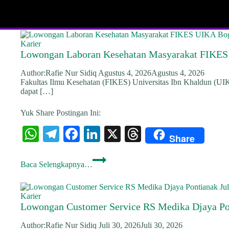
Karier
Lowongan Laboran Kesehatan Masyarakat FIKES 
Author:
Rafie Nur Sidiq
Agustus 4, 2026
Agustus 4, 2026
Fakultas Ilmu Kesehatan (FIKES) Universitas Ibn Khaldun (U
dapat […]
Yuk Share Postingan Ini:
W
Te
Fa
Li
X
T
Share
ha
le
ce
nk
hr
Lowongan
ts
gr
bo
ed
ea
Baca Selengkapnya…
Laboran
Kesehatan
A
a
ok
In
ds
Masyarakat
FIKES
pp
m
Karier
UIKA
Lowongan Customer Service RS Medika Djaya Pon
Bogor,
Fresh
Author:
Rafie Nur Sidiq
Juli 30, 2026
Juli 30, 2026