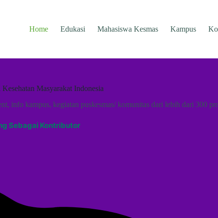
Home
Edukasi
Mahasiswa Kesmas
Kampus
Ko
i Kesehatan Masyarakat Indonesia
ent, info kampus, kegiatan puskesmas/ komunitas dari lebih dari 300 pr
g Sebagai Kontributor