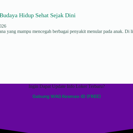
Budaya Hidup Sehat Sejak Dini
2026
hana yang mampu mencegah berbagai penyakit menular pada anak. Di li
Ingin Dapat Update Info Loker Terbaru?
Gabung WAG Kesmas-ID (FREE)