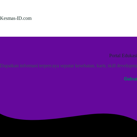
Skip
to
content
Kesmas-ID.com
Portal Edukas
Dapatkan informasi terpercaya seputar kesehatan, karir, skill developm
Gabun