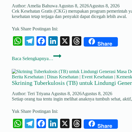
Author:
Amelia Bahuwa
Agustus 8, 2026
Agustus 8, 2026
Cek Kesehatan Gratis (CKG) merupakan program pemerintah yang
kesehatan tetap terjaga dan penyakit dapat dicegah lebih awal.
Yuk Share Postingan Ini:
W
Te
Fa
Li
X
T
Share
ha
le
ce
nk
hr
Pentingnya
ts
gr
bo
ed
ea
Baca Selengkapnya…
Cek
Kesehatan
A
a
ok
In
ds
Gratis:
Langkah
pp
m
Berita Kesehatan
|
Dinas Kesehatan
|
Event Kesehatan
|
Kemenk
Sederhana
Skrining Tuberkulosis (TB) untuk Lindungi Gene
untuk
Mencegah
Author:
Teri Triyana
Agustus 8, 2026
Agustus 8, 2026
Penyakit
Setiap orang tua tentu ingin melihat anaknya tumbuh sehat, akt
Sejak
Dini
Yuk Share Postingan Ini:
W
Te
Fa
Li
X
T
Share