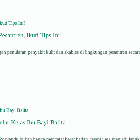
santren, Ikuti Tips Ini!
 penularan penyakit kulit dan skabies di lingkungan pesantren secara 
lar Kelas Ibu Bayi Balita
syandu bukan hanya mencatat berat badan, tetapi juga menjadi langk