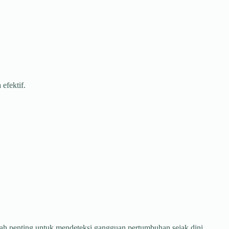
efektif.
ah penting untuk mendeteksi gangguan pertumbuhan sejak dini.