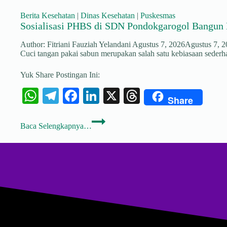
Tangan
A
a
ok
In
ds
Pakai
Berita Kesehatan
|
Dinas Kesehatan
|
Puskesmas
Sabun
pp
m
Sosialisasi PHBS di SDN Pondokgarogol Bangun 
bagi
Anak
Author:
Fitriani Fauziah Yelandani
Agustus 7, 2026
Agustus 7, 
Sekolah
Cuci tangan pakai sabun merupakan salah satu kebiasaan seder
Yuk Share Postingan Ini:
W
Te
Fa
Li
X
T
Share
ha
le
ce
nk
hr
Sosialisasi
ts
gr
bo
ed
ea
Baca Selengkapnya…
PHBS
di
A
a
ok
In
ds
SDN
Pondokgarogol
pp
m
Bangun
Budaya
Hidup
Sehat
Sejak
Dini