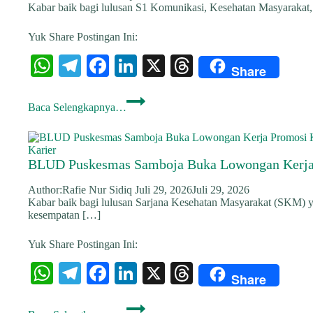
Graduate
Kabar baik bagi lulusan S1 Komunikasi, Kesehatan Masyarakat,
Bisa
Melamar
Yuk Share Postingan Ini:
W
Te
Fa
Li
X
T
Share
ha
le
ce
nk
hr
Lowongan
ts
gr
bo
ed
ea
Baca Selengkapnya…
Customer
Service
A
a
ok
In
ds
RS
Medika
pp
m
Karier
Djaya
BLUD Puskesmas Samboja Buka Lowongan Kerja P
Pontianak
Juli
Author:
Rafie Nur Sidiq
Juli 29, 2026
Juli 29, 2026
2026
Kabar baik bagi lulusan Sarjana Kesehatan Masyarakat (SKM) 
kesempatan […]
Yuk Share Postingan Ini:
W
Te
Fa
Li
X
T
Share
ha
le
ce
nk
hr
BLUD