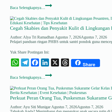
ha
le
ce
nk
hr
Skrining
ts
gr
bo
ed
ea
Baca Selengkapnya…
Tuberkulosis
(TB)
A
a
ok
In
ds
untuk
Lindungi
pp
m
Edukasi Kesehatan
|
Tips Kesehatan
Generasi
Cegah Skabies dan Penyakit Kulit di Lingkungan Pe
Masa
Depan
Author:
Alya Tri Ramadhan
Agustus 7, 2026
Agustus 7, 2026
Pelajari panduan ringan PHBS untuk santri pondok guna mencegah
Yuk Share Postingan Ini:
W
Te
Fa
Li
X
T
Share
ha
le
ce
nk
hr
Cegah
ts
gr
bo
ed
ea
Baca Selengkapnya…
Skabies
dan
A
a
ok
In
ds
Penyakit
Kulit
pp
m
Berita Kesehatan
|
Event Kesehatan
|
Puskesmas
di
Perkuat Peran Orang Tua, Puskesmas Sukarame Ge
Lingkungan
Pesantren,
Author:
Ayu Siti Munigar
Agustus 7, 2026
Agustus 7, 2026
Ikuti
Tahukah Anda? Menimbang dan mengukur anak secara rutin di Po