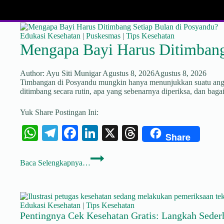
Edukasi Kesehatan
|
Puskesmas
|
Tips Kesehatan
Mengapa Bayi Harus Ditimbang
Author:
Ayu Siti Munigar
Agustus 8, 2026
Agustus 8, 2026
Timbangan di Posyandu mungkin hanya menunjukkan suatu angka,
ditimbang secara rutin, apa yang sebenarnya diperiksa, dan ba
Yuk Share Postingan Ini:
W
Te
Fa
Li
X
T
Share
ha
le
ce
nk
hr
Mengapa
ts
gr
bo
ed
ea
Baca Selengkapnya…
Bayi
Harus
A
a
ok
In
ds
Ditimbang
Setiap
pp
m
Bulan
Edukasi Kesehatan
|
Tips Kesehatan
di
Pentingnya Cek Kesehatan Gratis: Langkah Seder
Posyandu?