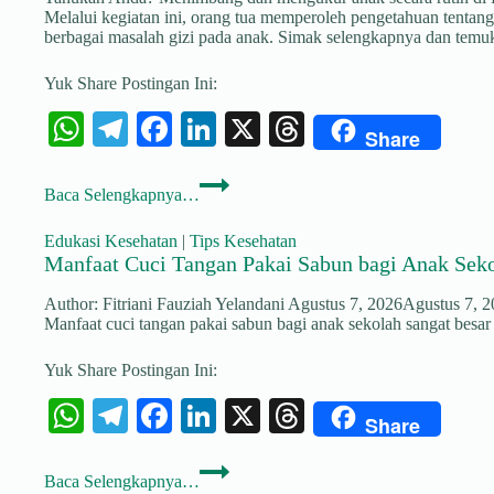
Tips
Melalui kegiatan ini, orang tua memperoleh pengetahuan tenta
Ini!
berbagai masalah gizi pada anak. Simak selengkapnya dan temuka
Yuk Share Postingan Ini:
W
Te
Fa
Li
X
T
Share
ha
le
ce
nk
hr
Perkuat
ts
gr
bo
ed
ea
Baca Selengkapnya…
Peran
Orang
A
a
ok
In
ds
Tua,
Edukasi Kesehatan
|
Tips Kesehatan
Puskesmas
pp
m
Manfaat Cuci Tangan Pakai Sabun bagi Anak Sek
Sukarame
Gelar
Author:
Fitriani Fauziah Yelandani
Agustus 7, 2026
Agustus 7, 
Kelas
Manfaat cuci tangan pakai sabun bagi anak sekolah sangat besa
Ibu
Bayi
Yuk Share Postingan Ini:
Balita
W
Te
Fa
Li
X
T
Share
ha
le
ce
nk
hr
Manfaat
ts
gr
bo
ed
ea
Baca Selengkapnya…
Cuci