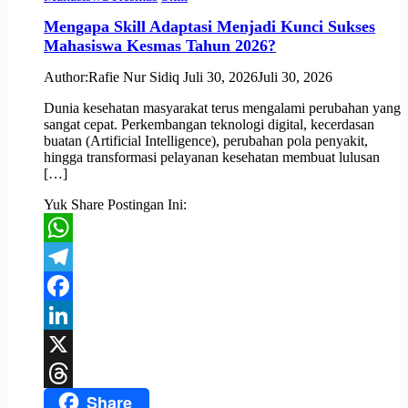
Mengapa Skill Adaptasi Menjadi Kunci Sukses
Mahasiswa Kesmas Tahun 2026?
Author:
Rafie Nur Sidiq
Juli 30, 2026
Juli 30, 2026
Dunia kesehatan masyarakat terus mengalami perubahan yang
sangat cepat. Perkembangan teknologi digital, kecerdasan
buatan (Artificial Intelligence), perubahan pola penyakit,
hingga transformasi pelayanan kesehatan membuat lulusan
[…]
Yuk Share Postingan Ini:
WhatsApp
Telegram
Facebook
LinkedIn
X
Share
Threads