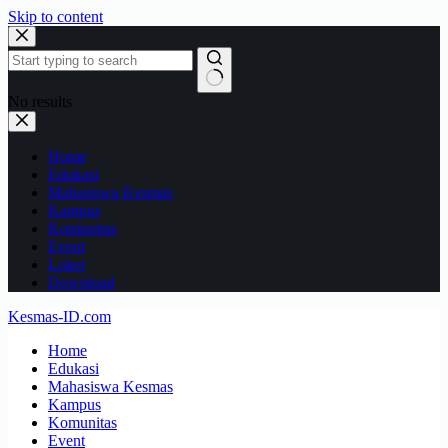
Skip to content
No results
Home
Edukasi
Mahasiswa Kesmas
Kampus
Komunitas
Event
Loker
Download
Kesmas-ID.com
Home
Edukasi
Mahasiswa Kesmas
Kampus
Komunitas
Event