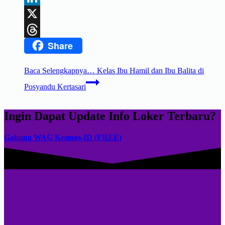
LinkedIn
X
Share
Threads
Baca Selengkapnya…
Kelas Ibu Hamil dan Ibu Balita di
Posyandu Kertasari
Ingin Dapat Update Info Loker Terbaru?
Gabung WAG Kesmas-ID (FREE)