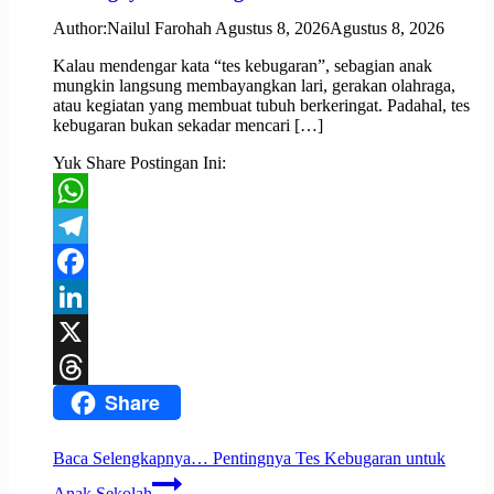
Author:
Nailul Farohah
Agustus 8, 2026
Agustus 8, 2026
Kalau mendengar kata “tes kebugaran”, sebagian anak
mungkin langsung membayangkan lari, gerakan olahraga,
atau kegiatan yang membuat tubuh berkeringat. Padahal, tes
kebugaran bukan sekadar mencari […]
Yuk Share Postingan Ini:
WhatsApp
Telegram
Facebook
LinkedIn
X
Share
Threads
Baca Selengkapnya…
Pentingnya Tes Kebugaran untuk
Anak Sekolah