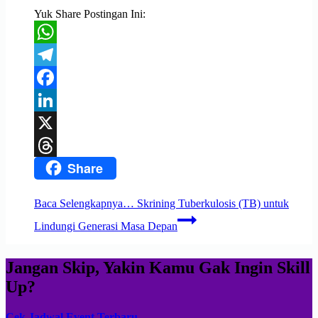
Yuk Share Postingan Ini:
WhatsApp
Telegram
Facebook
LinkedIn
X
Share
Threads
Baca Selengkapnya…
Skrining Tuberkulosis (TB) untuk
Lindungi Generasi Masa Depan
Jangan Skip, Yakin Kamu Gak Ingin Skill
Up?
Cek Jadwal Event Terbaru