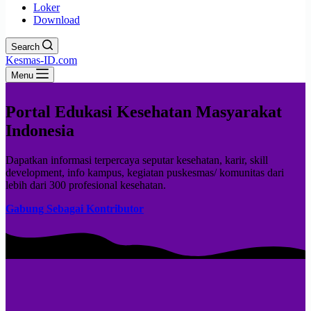
Loker
Download
Search
Kesmas-ID.com
Menu
Portal Edukasi Kesehatan Masyarakat
Indonesia
Dapatkan informasi terpercaya seputar kesehatan, karir, skill
development, info kampus, kegiatan puskesmas/ komunitas dari
lebih dari 300 profesional kesehatan.
Gabung Sebagai Kontributor