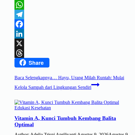
WhatsApp
Telegram
Facebook
LinkedIn
X
Share
Threads
Baca Selengkapnya…
Hayu, Urang Milah Runtah: Mulai
Kelola Sampah dari Lingkungan Sendiri
Edukasi Kesehatan
Vitamin A, Kunci Tumbuh Kembang Balita
Optimal
Author:
Adelia Trisni Apriliyanti
Agustus 9, 2026
Agustus 9,