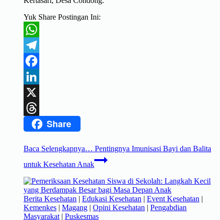
Kertasari, Desa Condong.
Yuk Share Postingan Ini:
WhatsApp
Telegram
Facebook
LinkedIn
X
Share
Threads
Baca Selengkapnya…
Pentingnya Imunisasi Bayi dan Balita
untuk Kesehatan Anak
Berita Kesehatan
|
Edukasi Kesehatan
|
Event Kesehatan
|
Kemenkes
|
Magang
|
Opini Kesehatan
|
Pengabdian
Masyarakat
|
Puskesmas