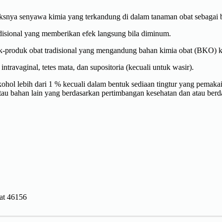
snya senyawa kimia yang terkandung di dalam tanaman obat sebagai ba
adisional yang memberikan efek langsung bila diminum.
roduk obat tradisional yang mengandung bahan kimia obat (BKO) ka
ntravaginal, tetes mata, dan supositoria (kecuali untuk wasir).
kohol lebih dari 1 % kecuali dalam bentuk sediaan tingtur yang pema
an atau bahan lain yang berdasarkan pertimbangan kesehatan dan atau b
at 46156