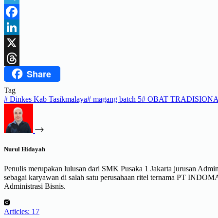
Telegram
Facebook
LinkedIn
X
Share
Threads
Tag
#
Dinkes Kab Tasikmalaya
#
magang batch 5
#
OBAT TRADISION
Nurul Hidayah
Penulis merupakan lulusan dari SMK Pusaka 1 Jakarta jurusan Administr
sebagai karyawan di salah satu perusahaan ritel ternama PT INDO
Administrasi Bisnis.
Articles: 17