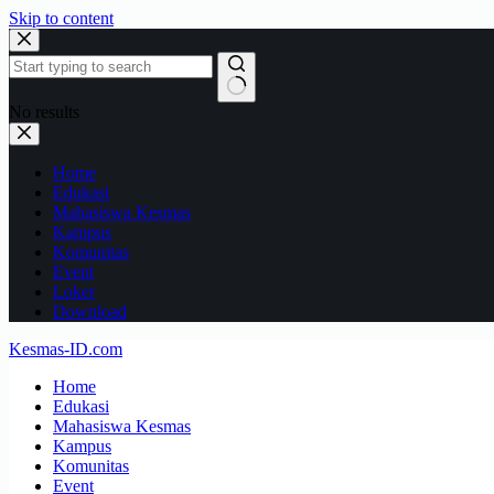
Skip to content
No results
Home
Edukasi
Mahasiswa Kesmas
Kampus
Komunitas
Event
Loker
Download
Kesmas-ID.com
Home
Edukasi
Mahasiswa Kesmas
Kampus
Komunitas
Event