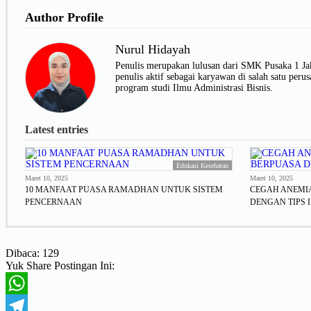
Author Profile
Nurul Hidayah
Penulis merupakan lulusan dari SMK Pusaka 1 Jakar
penulis aktif sebagai karyawan di salah satu p
program studi Ilmu Administrasi Bisnis.
Latest entries
Edukasi Kesehatan
Maret 10, 2025
Maret 10, 2025
10 MANFAAT PUASA RAMADHAN UNTUK SISTEM
CEGAH ANEMI
PENCERNAAN
DENGAN TIPS I
Dibaca:
129
Yuk Share Postingan Ini:
WhatsApp